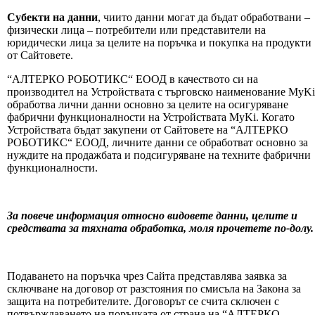
Субекти на данни
, чиито данни могат да бъдат обработвани –
физически лица – потребители или представители на
юридически лица за целите на поръчка и покупка на продукти
от Сайтовете.
“АЛТЕРКО РОБОТИКС“ ЕООД в качеството си на
производител на Устройствата с търговско наименование MyKi
обработва лични данни основно за целите на осигуряване
фабрични функционалности на Устройствата MyKi. Когато
Устройствата бъдат закупени от Сайтовете на “АЛТЕРКО
РОБОТИКС“ ЕООД, личните данни се обработват основно за
нуждите на продажбата и подсигуряване на техните фабрични
функционалности.
За повече информация относно видовете данни, целите и
средствата за тяхната обработка, моля прочетете по-долу
Подаването на поръчка чрез Сайта представлява заявка за
сключване на договор от разстояния по смисъла на Закона за
защита на потребителите. Договорът се счита сключен с
потвърждаването на поръчката от страна на “АЛТЕРКО