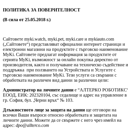
ПОЛИТИКА ЗА ПОВЕРИТЕЛНОСТ
(В сила от 25.05.2018 г.)
Сайтовете myki.watch, myki.pet, myki.care и mykiauto.com
(„Сайтовете“) представляват официални интернет страници и
електронни магазини на продуктите с търговско наименование
MyKi. Сайтовете предлагат информация за продуктите от
серията MyKi, възможност за онлайн покупка директно от
производителя, както и получаване на техническо съдействие 
поддръжка при ползването на Устройствата и Услугите с
търговско наименование MyKi. Тези услуги са свързани с
обработката на различен вид данни за различни цели:
Администратор на личните данни
e “АЛТЕРКО РОБОТИКС
ЕООД, ЕИК: 202320104, със седалище и адрес на управление в
гр. София, бул. „Черни връх“ № 103.
Длъжностното лице за защита на данни
ще отговори на
всички Ваши въпроси относно обработката и защитата на
личните данни. Можете да се свържете с него чрез имейл на
адрес:
dpo@allterco.com